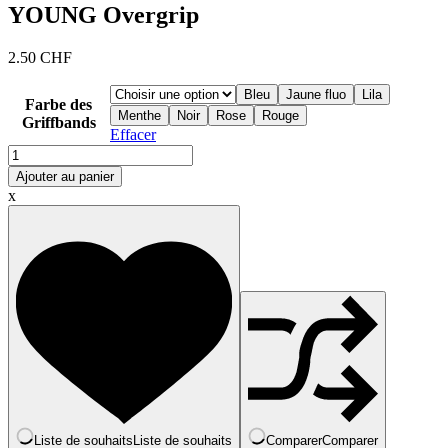
YOUNG Overgrip
2.50
CHF
Bleu
Jaune fluo
Lila
Farbe des
Menthe
Noir
Rose
Rouge
Griffbands
Effacer
quantité
de
Ajouter au panier
YOUNG
x
Overgrip
Liste de souhaits
Liste de souhaits
Comparer
Comparer