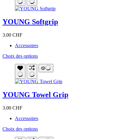
variations.
Les
options
YOUNG Softgrip
peuvent
être
choisies
3.00
CHF
sur
la
Accessoires
page
du
Ce
Choix des options
produit
produit
a
plusieurs
variations.
Les
options
YOUNG Towel Grip
peuvent
être
choisies
3.00
CHF
sur
la
Accessoires
page
du
Ce
Choix des options
produit
produit