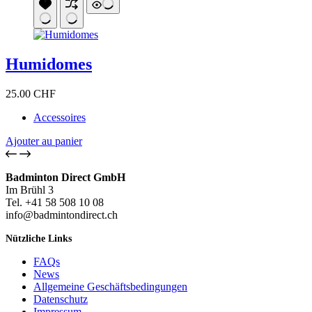
a
plusieurs
variations.
Les
options
Humidomes
peuvent
être
choisies
25.00
CHF
sur
la
Accessoires
page
du
Ajouter au panier
produit
Badminton Direct GmbH
Im Brühl 3
Tel. +41 58 508 10 08
info@badmintondirect.ch
Nützliche Links
FAQs
News
Allgemeine Geschäftsbedingungen
Datenschutz
Impressum