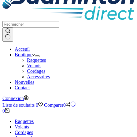
Aucun
Acceuil
résultat
Boutique
Raquettes
Volants
Cordages
Accessoires
Nouvelles
Contact
Connexion
Liste de souhaits
0
Comparer
0
Panier
0
d’achat
Raquettes
Volants
Cordages