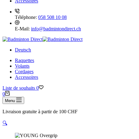
Accessoires
Téléphone:
058 508 10 08
E-Mail:
info@badmintondirect.ch
Deutsch
Raquettes
Volants
Cordages
Accessoires
Liste de souhaits
0
Panier
0
d’achat
Menu
Livraison gratuite à partir de 100 CHF
🔍