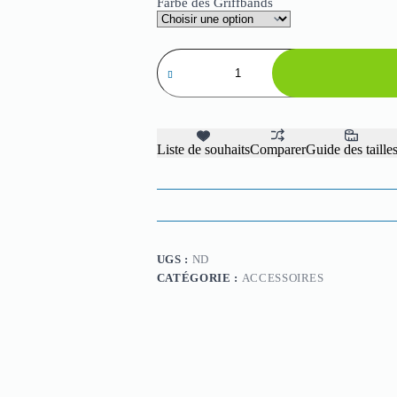
Farbe des Griffbands
quantité
de
YOUNG
Softgrip
Liste de souhaits
Comparer
Guide des taille
UGS :
ND
CATÉGORIE :
ACCESSOIRES