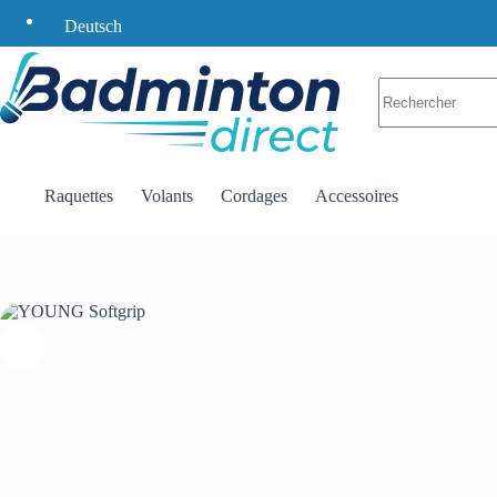
Passer
Deutsch
au
contenu
Aucun
résultat
Raquettes
Volants
Cordages
Accessoires