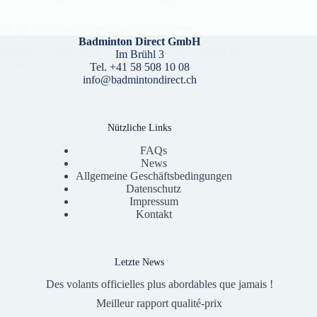
10 ans de partenariat avec swiss badminton
Badminton Direct GmbH
Depuis la saison 2016/17, Badmintonsport Henzler est le
Im Brühl 3
partenaire de volants officiels de swiss…
Tel. +41 58 508 10 08
info@badmintondirect.ch
Nützliche Links
FAQs
News
Allgemeine Geschäftsbedingungen
Datenschutz
Impressum
Kontakt
Letzte News
Des volants officielles plus abordables que jamais !
Meilleur rapport qualité-prix