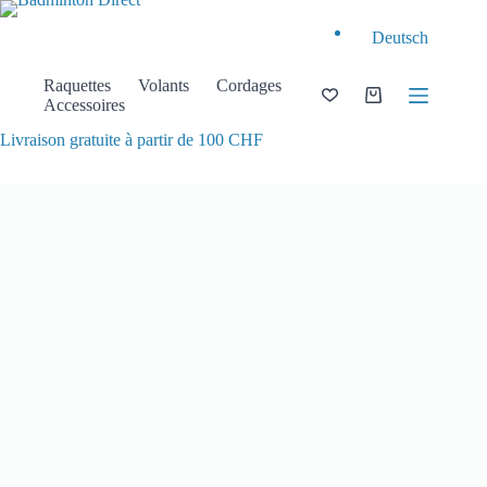
Passer
au
Deutsch
contenu
Raquettes
Volants
Cordages
Panier
Accessoires
d’achat
Livraison gratuite à partir de 100 CHF