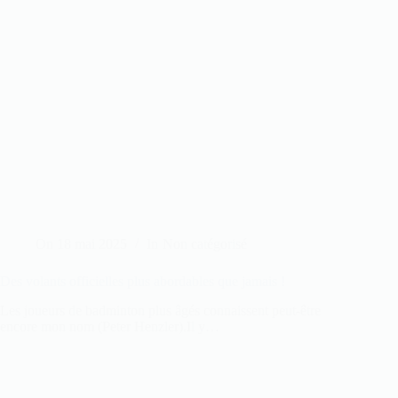
On
18 mai 2025
In
Non catégorisé
Des volants officielles plus abordables que jamais !
Les joueurs de badminton plus âgés connaissent peut-être
encore mon nom (Peter Henzler).Il y…