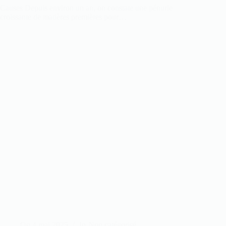
Causes Depuis environ un an, on constate une pénurie
croissante de matières premières pour…
On
4 mai 2025
In
Non catégorisé