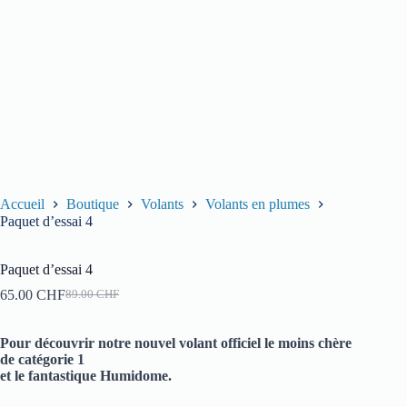
Accueil
Boutique
Volants
Volants en plumes
Paquet d’essai 4
Paquet d’essai 4
65.00
CHF
89.00
CHF
Le
Le
prix
prix
initial
actuel
Pour découvrir notre nouvel volant officiel le moins chère
était :
est :
de catégorie 1
89.00 CHF.
65.00 CHF.
et le fantastique Humidome.