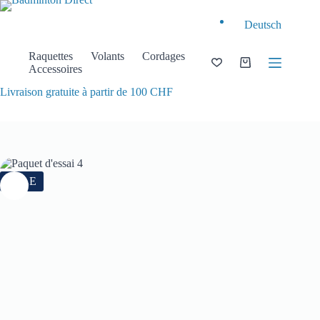
Passer
au
Deutsch
contenu
Raquettes
Volants
Cordages
Panier
Accessoires
d’achat
Livraison gratuite à partir de 100 CHF
SALE