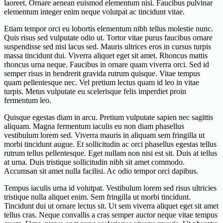
laoreet. Ornare aenean euismod elementum nisi. Faucibus pulvinar
elementum integer enim neque volutpat ac tincidunt vitae.
Etiam tempor orci eu lobortis elementum nibh tellus molestie nunc.
Quis risus sed vulputate odio ut. Tortor vitae purus faucibus ornare
suspendisse sed nisi lacus sed. Mauris ultrices eros in cursus turpis
massa tincidunt dui. Viverra aliquet eget sit amet. Rhoncus mattis
rhoncus urna neque. Faucibus in ornare quam viverra orci. Sed id
semper risus in hendrerit gravida rutrum quisque. Vitae tempus
quam pellentesque nec. Vel pretium lectus quam id leo in vitae
turpis. Metus vulputate eu scelerisque felis imperdiet proin
fermentum leo.
Quisque egestas diam in arcu. Pretium vulputate sapien nec sagittis
aliquam. Magna fermentum iaculis eu non diam phasellus
vestibulum lorem sed. Viverra mauris in aliquam sem fringilla ut
morbi tincidunt augue. Et sollicitudin ac orci phasellus egestas tellus
rutrum tellus pellentesque. Eget nullam non nisi est sit. Duis at tellus
at urna. Duis tristique sollicitudin nibh sit amet commodo.
Accumsan sit amet nulla facilisi. Ac odio tempor orci dapibus.
Tempus iaculis urna id volutpat. Vestibulum lorem sed risus ultricies
tristique nulla aliquet enim. Sem fringilla ut morbi tincidunt.
Tincidunt dui ut ornare lectus sit. Ut sem viverra aliquet eget sit amet
tellus cras. Neque convallis a cras semper auctor neque vitae tempus