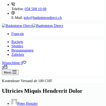
Telefon:
058 508 10 08
E-Mail:
info@badmintondirect.ch
Français
Rackets
Shuttles
Bespannungen
Zubehör
Wunschliste
0
Warenkorb
0
Menü
Kostenloser Versand ab 100 CHF
Ultricies Miquis Hendrerit Dolor
Peter Henzler