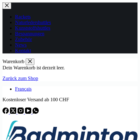
Zum
Inhalt
springen
Rackets
Naturfedershuttles
Kunststoffshuttles
Bespannungen
Zubehör
News
Kontakt
Warenkorb
Dein Warenkorb ist derzeit leer.
Zurück zum Shop
Français
Kostenloser Versand ab 100 CHF