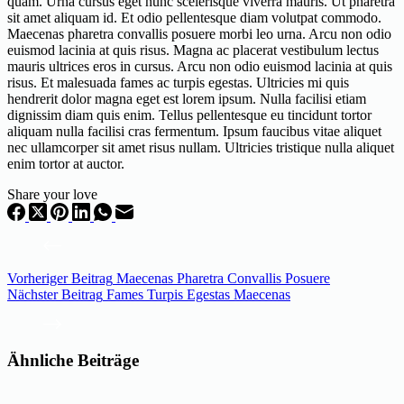
quam. Urna cursus eget nunc scelerisque viverra mauris. Ut pharetra
sit amet aliquam id. Et odio pellentesque diam volutpat commodo.
Maecenas pharetra convallis posuere morbi leo urna. Arcu non odio
euismod lacinia at quis risus. Magna ac placerat vestibulum lectus
mauris ultrices eros in cursus. Arcu non odio euismod lacinia at quis
risus. Et malesuada fames ac turpis egestas. Ultricies mi quis
hendrerit dolor magna eget est lorem ipsum. Nulla facilisi etiam
dignissim diam quis enim. Tellus pellentesque eu tincidunt tortor
aliquam nulla facilisi cras fermentum. Ipsum faucibus vitae aliquet
nec ullamcorper sit amet risus nullam. Ultricies tristique nulla aliquet
enim tortor at auctor.
Share your love
Vorheriger
Beitrag
Maecenas Pharetra Convallis Posuere
Nächster
Beitrag
Fames Turpis Egestas Maecenas
Ähnliche Beiträge