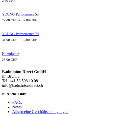
2.50
CHF
d
e
p
r
YOUNG Performance 55
i
P
29.00
CHF
–
32.00
CHF
x
l
a
:
g
2
YOUNG Performance 70
e
2
P
34.00
CHF
–
37.00
CHF
d
.
l
e
0
a
p
0
g
r
Humidomes
e
i
C
25.00
CHF
d
x
H
e
F
p
:
à
Badminton Direct GmbH
r
2
2
Im Brühl 3
i
9
5
x
Tel. +41 58 508 10 08
.
.
info@badmintondirect.ch
0
0
:
0
0
3
Nützliche Links
4
C
C
.
H
FAQs
H
0
F
News
F
0
à
Allgemeine Geschäftsbedingungen
3