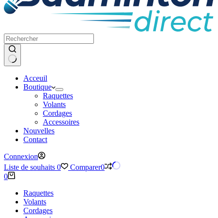
Aucun
Acceuil
résultat
Boutique
Raquettes
Volants
Cordages
Accessoires
Nouvelles
Contact
Connexion
Liste de souhaits
0
Comparer
0
Panier
0
d’achat
Raquettes
Volants
Cordages