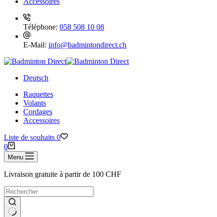
Accessoires
Téléphone:
058 508 10 08
E-Mail:
info@badmintondirect.ch
Deutsch
Raquettes
Volants
Cordages
Accessoires
Liste de souhaits
0
Panier
0
d’achat
Menu
Livraison gratuite à partir de 100 CHF