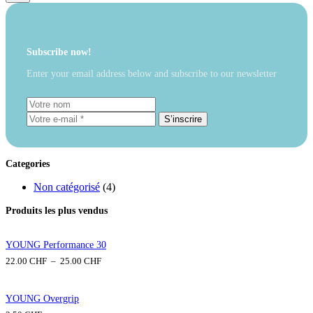
Aucun
résultat
Subscribe now!
Enter your email address below and subscribe to our newsletter
S’inscrire
Categories
Non catégorisé
(4)
Produits les plus vendus
YOUNG Performance 30
P
22.00
CHF
–
25.00
CHF
l
a
g
YOUNG Overgrip
e