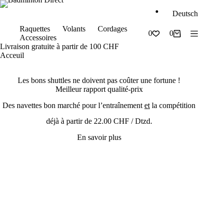
Passer
au
Deutsch
contenu
Raquettes
Volants
Cordages
0
0
Panier
Accessoires
d’achat
Livraison gratuite à partir de 100 CHF
Acceuil
Les bons shuttles ne doivent pas coûter une fortune !
Meilleur rapport qualité-prix
Des navettes bon marché pour l’entraînement
et
la compétition
déjà à partir de 22.00 CHF / Dtzd.
En savoir plus