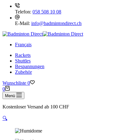
Telefon:
058 508 10 08
E-Mail:
info@badmintondirect.ch
Français
Rackets
Shuttles
Bespannungen
Zubehör
Wunschliste
0
Warenkorb
0
Menü
Kostenloser Versand ab 100 CHF
🔍