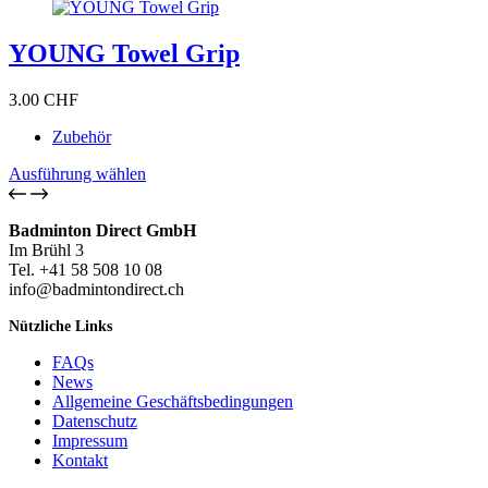
auf.
Die
YOUNG Towel Grip
Optionen
können
auf
3.00
CHF
der
Produktseite
Zubehör
gewählt
werden
Dieses
Ausführung wählen
Produkt
weist
Badminton Direct GmbH
mehrere
Im Brühl 3
Varianten
Tel. +41 58 508 10 08
auf.
info@badmintondirect.ch
Die
Optionen
Nützliche Links
können
auf
FAQs
der
News
Produktseite
Allgemeine Geschäftsbedingungen
gewählt
Datenschutz
werden
Impressum
Kontakt