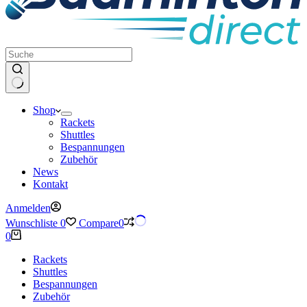
Keine
Shop
Ergebnisse
Rackets
Shuttles
Bespannungen
Zubehör
News
Kontakt
Anmelden
Wunschliste
0
Compare
0
Warenkorb
0
Rackets
Shuttles
Bespannungen
Zubehör