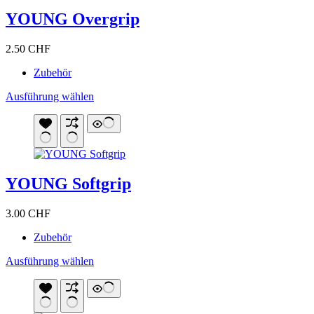
Die
YOUNG Overgrip
Optionen
können
auf
2.50
CHF
der
Produktseite
Zubehör
gewählt
werden
Dieses
Ausführung wählen
Produkt
weist
mehrere
Varianten
auf.
Die
YOUNG Softgrip
Optionen
können
auf
3.00
CHF
der
Produktseite
Zubehör
gewählt
werden
Dieses
Ausführung wählen
Produkt
weist
mehrere
Varianten