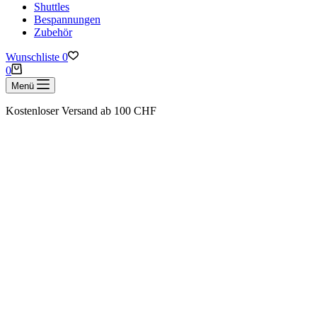
Shuttles
Bespannungen
Zubehör
Wunschliste
0
Warenkorb
0
Menü
Kostenloser Versand ab 100 CHF