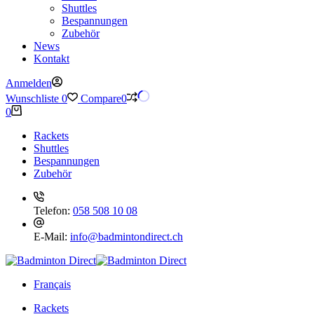
Shuttles
Bespannungen
Zubehör
News
Kontakt
Anmelden
Wunschliste
0
Compare
0
Warenkorb
0
Rackets
Shuttles
Bespannungen
Zubehör
Telefon:
058 508 10 08
E-Mail:
info@badmintondirect.ch
Français
Rackets